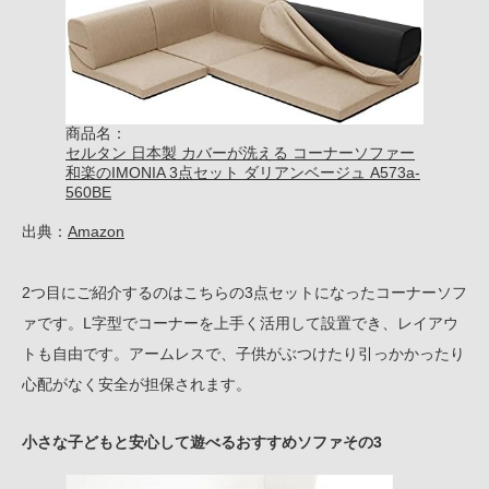
商品名：
セルタン 日本製 カバーが洗える コーナーソファー
和楽のIMONIA 3点セット ダリアンベージュ A573a-
560BE
出典：
Amazon
2つ目にご紹介するのはこちらの3点セットになったコーナーソフ
ァです。L字型でコーナーを上手く活用して設置でき、レイアウ
トも自由です。アームレスで、子供がぶつけたり引っかかったり
心配がなく安全が担保されます。
小さな子どもと安心して遊べるおすすめソファその3